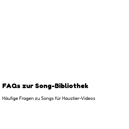
Kinderreime, Erwachsene bevorzugen vielleicht Pop oder
Klassiker.
Möchtest du deinen eigenen Song
verwenden?
Laden Sie eine beliebige Audiodatei hoch, nehmen Sie Ihre
Stimme auf oder extrahieren Sie Audio von TikTok. Volle
kreative Freiheit!
FAQs zur Song-Bibliothek
Häufige Fragen zu Songs für Haustier-Videos