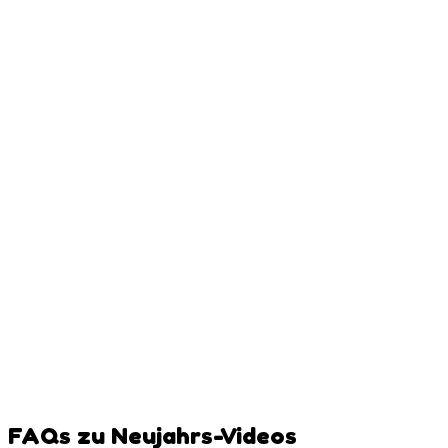
Midnight Countdown
Have your pet count down to midnight
New Year Wishes
Your pet wishes everyone a Happy New Year
Resolution Announcement
Have your pet 'announce' their New Year resolutions
Year in Review
Create a video celebrating the past year with your pet
FAQs zu Neujahrs-Videos